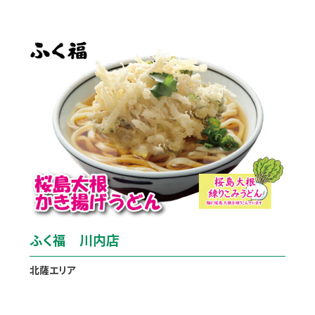
ふく福 川内店
北薩エリア