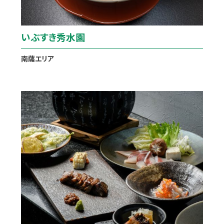
いぶすき秀水園
南薩エリア