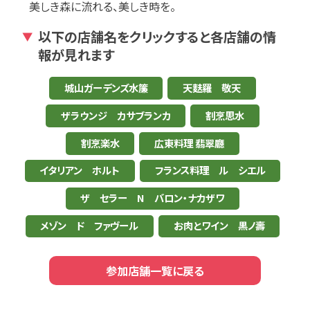
美しき森に流れる、美しき時を。
以下の店舗名をクリックすると各店舗の情
▼
報が見れます
城山ガーデンズ水簾
天麩羅 敬天
ザラウンジ カサブランカ
割烹思水
割烹楽水
広東料理 翡翠廳
イタリアン ホルト
フランス料理 ル シエル
ザ セラー N バロン・ナカザワ
メゾン ド ファヴール
お肉とワイン 黒ノ壽
参加店舗一覧に戻る