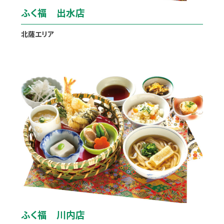
ふく福 出水店
北薩エリア
ふく福 川内店