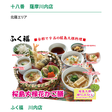
十八番 薩摩川内店
北薩エリア
ふく福 川内店