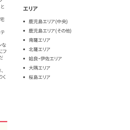
ーと
エリア
自宅
鹿児島エリア(中央)
鹿児島エリア(その他)
ホテ
南薩エリア
ンな
北薩エリア
にフ
だ
姶良・伊佐エリア
大隅エリア
、
りく
桜島エリア