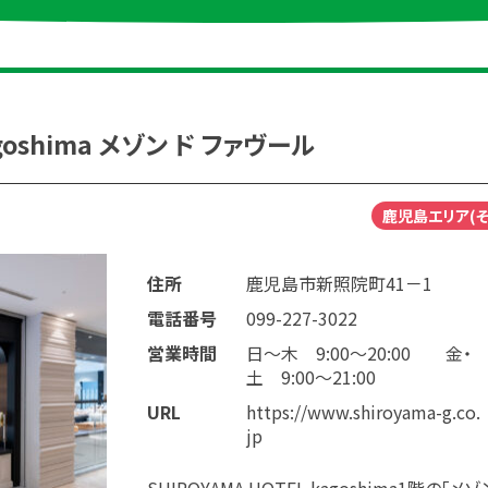
agoshima メゾン ド ファヴール
鹿児島エリア(そ
住所
鹿児島市新照院町41－1
電話番号
099-227-3022
営業時間
日～木 9:00～20:00 金・
土 9:00～21:00
URL
https://www.shiroyama-g.co.
jp
SHIROYAMA HOTEL kagoshima1階の「メゾ