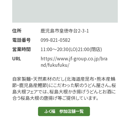
住所
鹿児島市皇徳寺台2-3-1
電話番号
099-821-0582
営業時間
11:00～20:30(LO)21:00(閉店)
URL
https://www.jf-group.co.jp/bra
nd/fukufuku/
自家製麺・天然素材のだし(北海道産昆布・熊本産鯖
節・鹿児島産鰹節)にこだわった駅のうどん屋さん。桜
島大根フェアでは、桜島大根かき揚げうどんとお酒に
合う桜島大根の唐揚げ等ご提供しています。
ふく福 参加店舗一覧